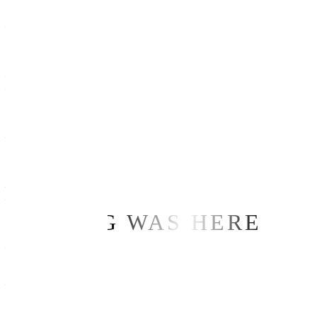
İstanbul
— Pınartepe Mah. Avrupa Cad.
No:47 Ofisimiz Beykent K:3 D:23
Büyükçekmece/İstanbul
— +90 212 852 6699
— info@ilerimedyagrup.com
Bursa
— Üçevler Mah. Esra Sk.
No:3 Nos2 Plaza K:2 D:14
Nilüfer/Bursa
— +90 224 503 3099
— info@ilerimedyagrup.com
IMG WAS HERE
Çalışma Saatleri
— Pazartesi-Cuma
09:00-18:30
— Cumartesi-Pazar
Kapalıyız.