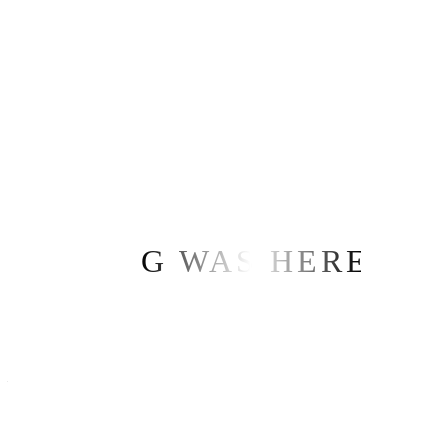
İstanbul Sosyal Medya Firmaları
3 Ağustos 2026
Bursa Sosyal Medya Firmaları
3 Ağustos 2026
IMG WAS HERE
İleri Medya Grup Ltd. Şti.
Tüm haklarımız saklıdır.
© 2010-2026
İstanbul
— Pınartepe Mah. Avrupa Cad.
No:47 Ofisimiz Beykent K:3 D:23
Büyükçekmece/İstanbul