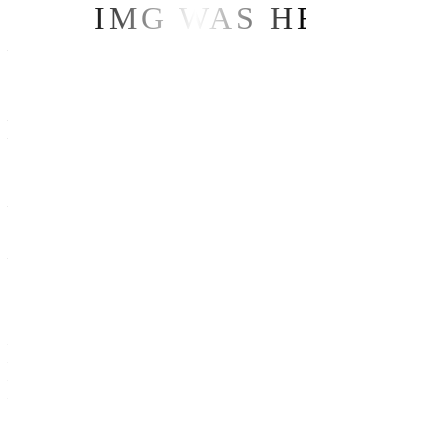
IMG WAS HERE
Bursa
— Üçevler Mah. Esra Sk.
No:3 Nos2 Plaza K:2 D:14
Nilüfer/Bursa
— +90 224 503 3099
— info@ilerimedyagrup.com
Çalışma Saatleri
— Pazartesi-Cuma
09:00-18:30
— Cumartesi-Pazar
Kapalıyız.
Sosyal Medya
— Linkedin
— Instagram
— Facebook
— Blog