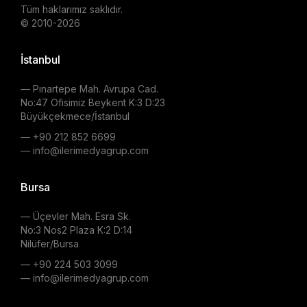
Tüm haklarımız saklıdır.
© 2010-2026
İstanbul
— Pınartepe Mah. Avrupa Cad.
No:47 Ofisimiz Beykent K:3 D:23
Büyükçekmece/İstanbul
— +90 212 852 6699
— info@ilerimedyagrup.com
Bursa
— Üçevler Mah. Esra Sk.
No:3 Nos2 Plaza K:2 D:14
Nilüfer/Bursa
— +90 224 503 3099
— info@ilerimedyagrup.com